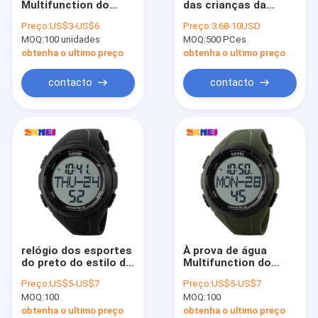
Multifunction do
das crianças da
Relógios análogos de quartzo
esporte do carrilhão
promoção olha o
Preço:
US$3-US$6
Preço:
3.68-10USD
de hora em hora
níquel alaranjado
MOQ:
Relógios do quartzo das mulheres
100 unidades
MOQ:
500 PCes
verde com alarme
plástico do ABS livre
diário
obtenha o ultimo preço
obtenha o ultimo preço
Relógio de aço inoxidável de quartzo
contacto
contacto
relógio dos esportes
À prova de água
do preto do estilo do
Multifunction do
podómetro 3D para
verde 50M do
Preço:
US$5-US$7
Preço:
US$5-US$7
homens running do
exército do relógio
MOQ:
100
MOQ:
100
esporte
do esporte dos
números grandes da
obtenha o ultimo preço
obtenha o ultimo preço