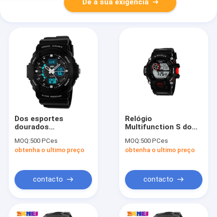
Dê a sua exigência
Dos esportes
Relógio
dourados
Multifunction S do
Multifunction do
esporte de 5 ATM -
MOQ:
500 PCes
MOQ:
500 PCes
relógio do esporte
relógio marcado
obtenha o ultimo preço
obtenha o ultimo preço
dos adolescentes da
choque do esporte
forma relógios
do homem
análogos
contacto
contacto