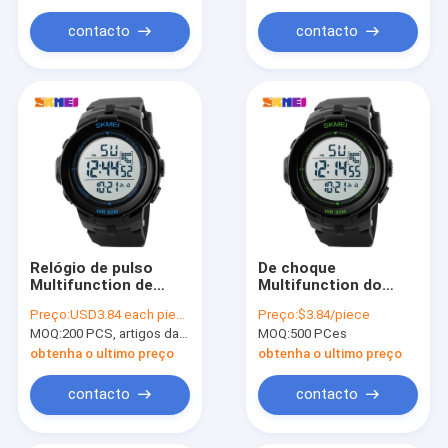
forma
contacto
contacto
Relógio de pulso
De choque
Multifunction de
Multifunction do
Digitas do esporte
relógio do esporte da
Preço:
USD3.84 each piece
Preço:
$3.84/piece
do seletor com
caixa do metal
MOQ:
200 PCS, artigos da mistura
MOQ:
500 PCes
alarme diário da
relógio de pulso
correia do plutônio
resistente
obtenha o ultimo preço
obtenha o ultimo preço
contacto
contacto