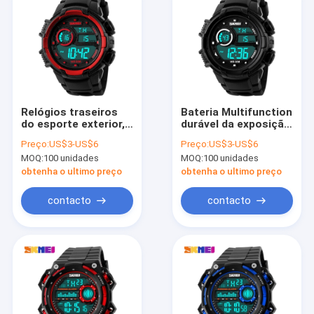
Relógios traseiros
Bateria Multifunction
do esporte exterior,
durável da exposição
vermelho do seletor
5ATM Japão do
Preço:
US$3-US$6
Preço:
US$3-US$6
dos relógios à moda
luminoso do LCD do
MOQ:
100 unidades
MOQ:
100 unidades
dos esportes grande
relógio do esporte
obtenha o ultimo preço
obtenha o ultimo preço
contacto
contacto
Casa
produtos
Quem Somos