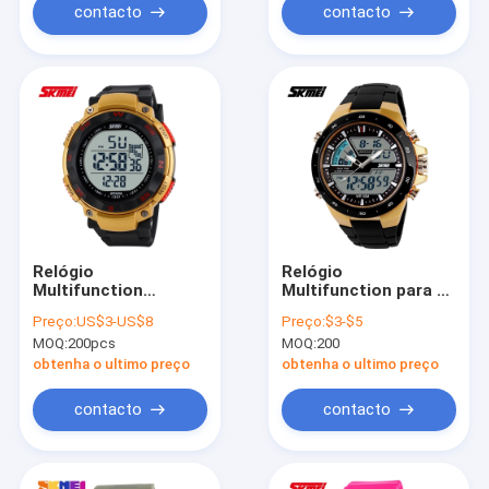
contacto
contacto
Relógio
Relógio
Multifunction
Multifunction para o
eletrônico do
adolescente, relógio
Preço:
US$3-US$8
Preço:
$3-$5
esporte
do esporte de 5 ATM
MOQ:
200pcs
MOQ:
200
do vestido de Digitas
obtenha o ultimo preço
obtenha o ultimo preço
contacto
contacto