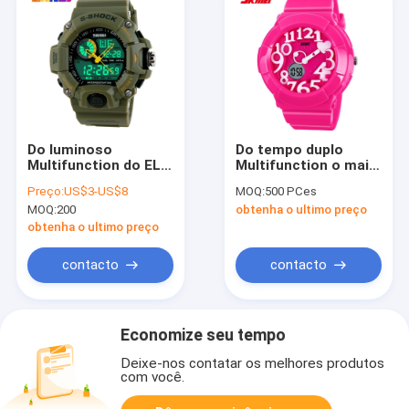
Do luminoso
Do tempo duplo
Multifunction do EL
Multifunction o mais
do relógio de Digitas
atrasado do esporte
Preço:
US$3-US$8
MOQ:
500 PCes
do esporte de Japão
das mulheres relógio
MOQ:
200
obtenha o ultimo preço
Movt fuso horário
analógico-numérico
duplo
obtenha o ultimo preço
contacto
contacto
Economize seu tempo
Deixe-nos contatar os melhores produtos
com você.