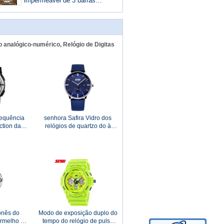
EL
impermeável de 3 barras
olha o ouro discar o
movimento de Japão para
homens
o analógico-numérico, Relógio de Digitas
requência
senhora Safira Vidro dos
ction das
relógios de quartzo do à
dida do
prova de água de 50M para
lógio de
o negócio
onês do
Modo de exposição duplo do
ermelho de
tempo do relógio de pulso