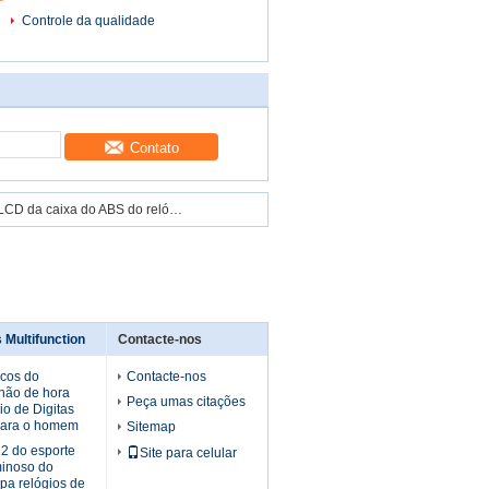
Controle da qualidade
Contato
5 relógios de pulso analógicos-numéricos da exposição do LCD da caixa do ABS do relógio de pulso do ATM
 Multifunction
Contacte-nos
icos do
Contacte-nos
lhão de hora
Peça umas citações
io de Digitas
para o homem
Sitemap
12 do esporte
Site para celular
minoso do
pa relógios de