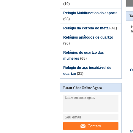
(19)
Relógio Multifunction do esporte
To
(98)
e
Relógio da correia do metal
(41)
M
Relógios análogos de quartzo
(90)
Relógios do quartzo das
mulheres
(65)
Relógio de aço inoxidável de
O
quartzo
(21)
o
Estou Chat Online Agora
Contato
a