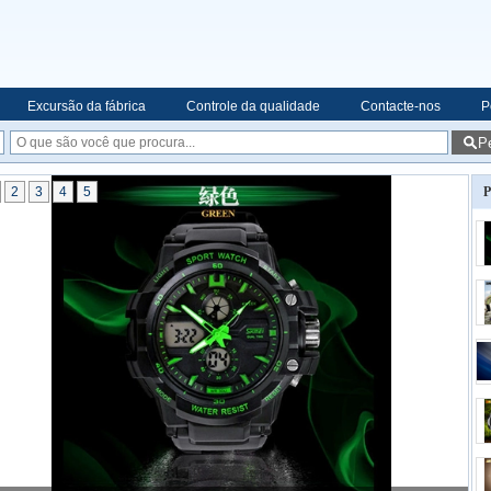
Excursão da fábrica
Controle da qualidade
Contacte-nos
P
P
2
3
4
5
P