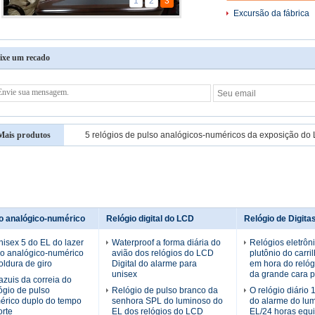
1
2
3
Excursão da fábrica
ixe um recado
Mais produtos
so analógico-numérico
Relógio digital do LCD
Relógio de Digitas
isex 5 do EL do lazer
Waterproof a forma diária do
Relógios eletrôn
so analógico-numérico
avião dos relógios do LCD
plutônio do carri
ldura de giro
Digital do alarme para
em hora do relóg
unisex
da grande cara 
zuis da correia do
lógio de pulso
Relógio de pulso branco da
O relógio diário 
érico duplo do tempo
senhora SPL do luminoso do
do alarme do lu
orte
EL dos relógios do LCD
EL/24 horas equi