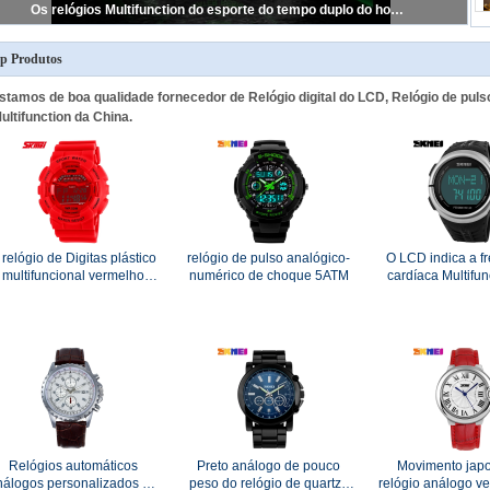
Relógio traseiro de aço inoxidável movimento impermeável de Japão do esporte da frequência cardíaca/China
p Produtos
stamos de boa qualidade fornecedor de Relógio digital do LCD, Relógio de puls
ultifunction da China.
 relógio de Digitas plástico
relógio de pulso analógico-
O LCD indica a f
multifuncional vermelho
numérico de choque 5ATM
cardíaca Multifun
stenta os relógios digitais
calorias da me
dustproof
podómetro do re
Digitas
Relógios automáticos
Preto análogo de pouco
Movimento jap
nálogos personalizados de
peso do relógio de quartzo
relógio análogo v