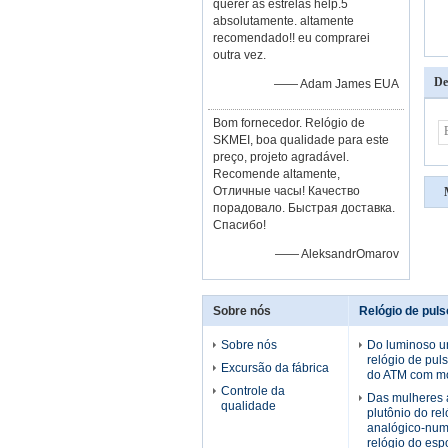
querer às estrelas help.5
absolutamente. altamente
recomendado!! eu comprarei
outra vez.
De
—— Adam James EUA
Bom fornecedor. Relógio de
SKMEI, boa qualidade para este
preço, projeto agradável.
Recomende altamente,
Отличные часы! Качество
порадовало. Быстрая доставка.
Спасибо!
—— AleksandrOmarov
Sobre nós
Relógio de pul
Sobre nós
Do luminoso un
relógio de pul
Excursão da fábrica
do ATM com mo
Controle da
Das mulheres a
qualidade
plutônio do re
analógico-num
relógio do esp