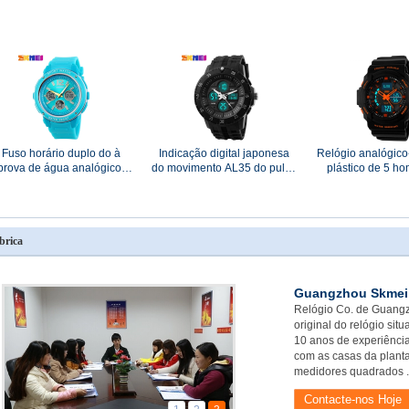
quartzo do logotipo com a
Eco-amigável para escalar
quartzo da correi
correia de couro genuína
para a sen
Fuso horário duplo do à
Indicação digital japonesa
Relógio analógic
prova de água analógico-
do movimento AL35 do pulso
plástico de 5 h
umérico azul pequeno do
analógico-numérico redondo
relógio de pulso 
relógio de pulso 5ATM
da cara
de água da profu
ATM
brica
Guangzhou Skmei 
Relógio Co. de Guangz
original do relógio si
10 anos de experiência
com as casas da plant
medidores quadrados .
Contacte-nos Hoje