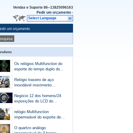
Vendas e Suporte
86--13825096163
Pedir um orçamento
-
Select Language
edir um orçamento
esquisa
rodutos
Os relógios Multifunction do
esporte do tempo duplo do
homem chocam o
acampamento Biking exterior
Relógio traseiro de aço
dos cronômetros do estilo
inoxidável movimento
3ATM
impermeável de Japão do
esporte da frequência
Negócio 12 dos homens/24
cardíaca/China
exposições do LCD do
relógio da correia do metal
da hora com carrilhão de
relógio Multifunction
hora em hora
impermeável do esporte de
30m com contador de etapa
da luz da parte traseira do
O quartzo análogo