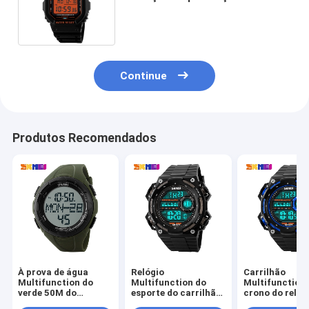
níquel alaranjado plástico do
ABS livre
Continue
Produtos Recomendados
À prova de água
Relógio
Carrilhão
Multifunction do
Multifunction do
Multifunction 
verde 50M do
esporte do carrilhão
crono do relóg
exército do relógio
de hora em hora
esporte do log