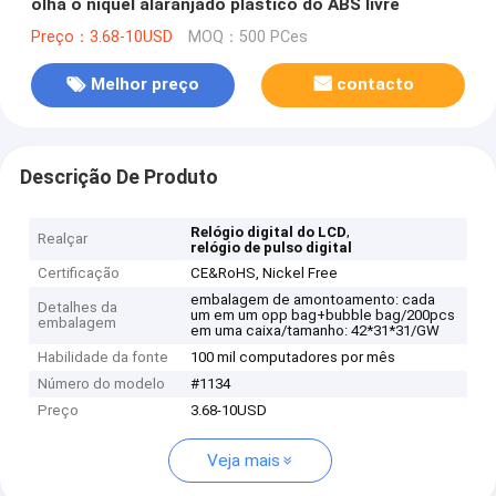
olha o níquel alaranjado plástico do ABS livre
Preço：3.68-10USD
MOQ：500 PCes
Melhor preço
contacto
Descrição De Produto
,
Relógio digital do LCD
Realçar
relógio de pulso digital
Certificação
CE&RoHS, Nickel Free
embalagem de amontoamento: cada
Detalhes da
um em um opp bag+bubble bag/200pcs
embalagem
em uma caixa/tamanho: 42*31*31/GW
Habilidade da fonte
100 mil computadores por mês
Número do modelo
#1134
Preço
3.68-10USD
Veja mais