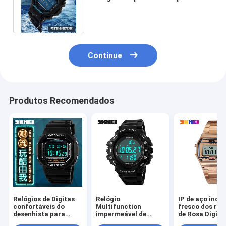
de Digitas da exposição do LCD
Continue
Produtos Recomendados
Relógios de Digitas
Relógio
IP de aço inoxi
confortáveis do
Multifunction
fresco dos rel
desenhista para
impermeável de
de Rosa Digita
crianças 3/5 de
5BAR Digitas com o
galvaniza F91