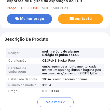
esportes de Digitas da exposição do LCD
Preço：3.68-10USD
MOQ：500 PCes
Melhor preço
contacto
Descrição De Produto
,
multi relógio do alarme
Realçar
Relógio de pulso do LCD
Certificação
CE&RoHS, Nickel Free
embalagem de amontoamento: cada
Detalhes da
um em um opp bag+bubble bag/200pcs
embalagem
em uma caixa/tamanho: 42*31*31/GW
Habilidade da fonte
100 mil computadores por mês
Número do modelo
#1134
Preço
3.68-10USD
Veja mais