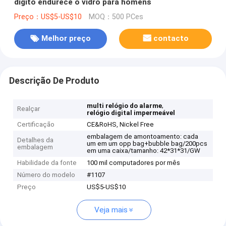
dígito endurece o vidro para homens
Preço：US$5-US$10
MOQ：500 PCes
Melhor preço
contacto
Descrição De Produto
,
multi relógio do alarme
Realçar
relógio digital impermeável
Certificação
CE&RoHS, Nickel Free
embalagem de amontoamento: cada
Detalhes da
um em um opp bag+bubble bag/200pcs
embalagem
em uma caixa/tamanho: 42*31*31/GW
Habilidade da fonte
100 mil computadores por mês
Número do modelo
#1107
Preço
US$5-US$10
Veja mais