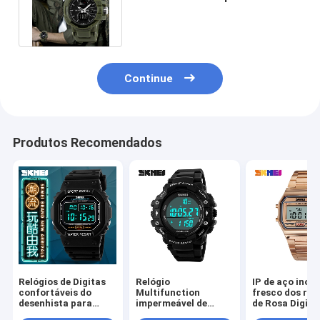
dígito endurece o vidro para
homens
Continue
Produtos Recomendados
Relógios de Digitas
Relógio
IP de aço inoxi
confortáveis do
Multifunction
fresco dos rel
desenhista para
impermeável de
de Rosa Digita
crianças 3/5 de
5BAR Digitas com o
galvaniza F91