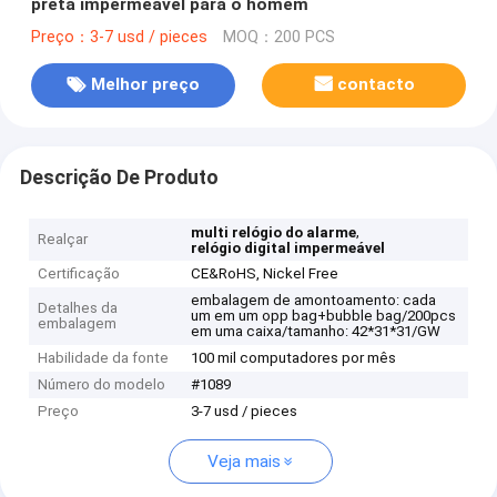
preta impermeável para o homem
Preço：3-7 usd / pieces
MOQ：200 PCS
Melhor preço
contacto
Descrição De Produto
,
multi relógio do alarme
Realçar
relógio digital impermeável
Certificação
CE&RoHS, Nickel Free
embalagem de amontoamento: cada
Detalhes da
um em um opp bag+bubble bag/200pcs
embalagem
em uma caixa/tamanho: 42*31*31/GW
Habilidade da fonte
100 mil computadores por mês
Número do modelo
#1089
Preço
3-7 usd / pieces
Veja mais