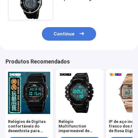
preta impermeável para o
homem
Continue
Produtos Recomendados
Relógios de Digitas
Relógio
IP de aço inoxi
confortáveis do
Multifunction
fresco dos rel
desenhista para
impermeável de
de Rosa Digita
crianças 3/5 de
5BAR Digitas com o
galvaniza F91