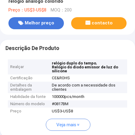
relógio análogo colorido
Preço：US$3-US$8
MOQ：200
Melhor preço
contacto
Descrição De Produto
,
relógio duplo do tempo
Realçar
Relógio do diodo emissor de luz do
silicone
Certificação
CE&ROHS
Detalhes da
De acordo com a necessidade dos
embalagem
clientes
Habilidade da fonte
100000pcs/month
Número do modelo
#0817BM
Preço
US$3-US$8
Veja mais