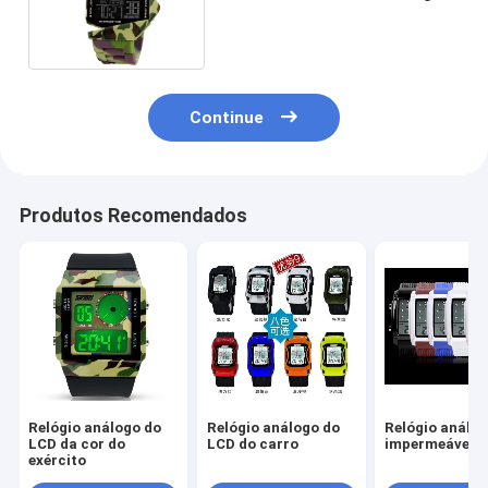
análogo colorido
Continue
Produtos Recomendados
Relógio análogo do
Relógio análogo do
Relógio análo
LCD da cor do
LCD do carro
impermeável d
exército