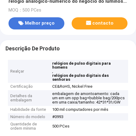
relógio analógico-numérico do negócio do luminoso
do EL
MOQ：500 PCes
Melhor preço
contacto
Descrição De Produto
relógios de pulso digitais para
homens
Realçar
,
relógios de pulso digitais das
senhoras
Certificação
CE&RoHS, Nickel Free
embalagem de amontoamento: cada
Detalhes da
um em um opp bag+bubble bag/200pcs
embalagem
em uma caixa/tamanho: 42*31*31/GW
Habilidade da fonte
100 mil computadores por mês
Número do modelo
#0993
Quantidade de
500 PCes
ordem mínima