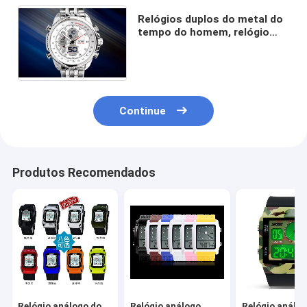
Relógios duplos do metal do
tempo do homem, relógio
analógico-numérico do
negócio do luminoso do EL
Continue
Produtos Recomendados
Relógio análogo do
Relógio análogo
Relógio análo